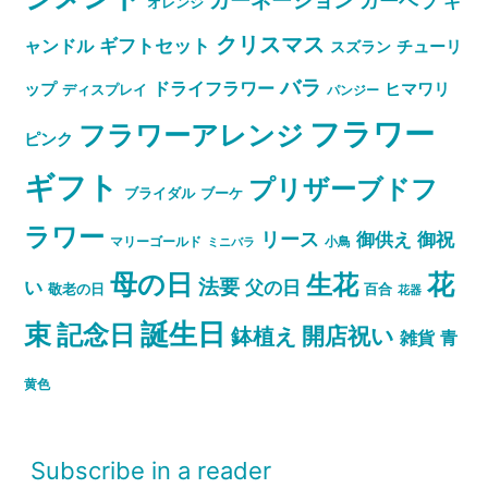
カーネーション
ガーベラ
キ
オレンジ
クリスマス
ャンドル
ギフトセット
スズラン
チューリ
バラ
ドライフラワー
ップ
ヒマワリ
ディスプレイ
パンジー
フラワー
フラワーアレンジ
ピンク
ギフト
プリザーブドフ
ブライダル
ブーケ
ラワー
リース
御祝
御供え
マリーゴールド
小鳥
ミニバラ
母の日
花
生花
法要
い
父の日
敬老の日
百合
花器
誕生日
束
記念日
開店祝い
鉢植え
雑貨
青
黄色
Subscribe in a reader