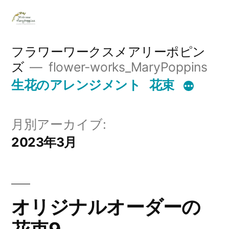
コ
ン
テ
フラワーワークスメアリーポピン
ズ
flower-works_MaryPoppins
ン
生花のアレンジメント
花束
ツ
へ
月別アーカイブ:
ス
2023年3月
キ
ッ
プ
オリジナルオーダーの