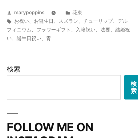
ジ
投
カ
marypoppins
花束
ナ
稿
タ
テ
お祝い
、
お誕生日
、
スズラン
、
チューリップ
、
デル
ル
者:
グ:
ゴ
フィニウム
、
フラワーギフト
、
入籍祝い
、
法要
、
結婚祝
オ
リ
い
、
誕生日祝い
、
青
ー:
ー
ダ
検索
ー
検
の
索
花
束
9”
FOLLOW ME ON
の