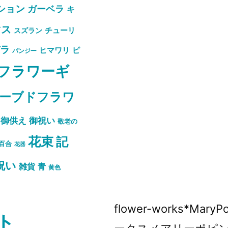
ション
ガーベラ
キ
マス
スズラン
チューリ
バラ
ピ
ヒマワリ
パンジー
フラワーギ
ーブドフラワ
御祝い
御供え
敬老の
花束
記
百合
花器
祝い
雑貨
青
黄色
flower-works*Mar
ト