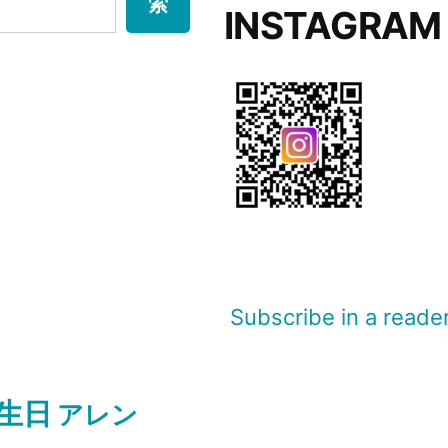
索
INSTAGRAM
Subscribe in a reade
生日
アレン