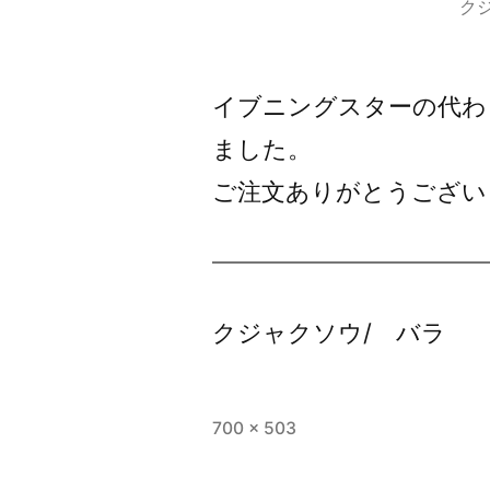
ク
イブニングスターの代わ
ました。
ご注文ありがとうござい
クジャクソウ/ バラ
フ
700 × 503
ル
サ