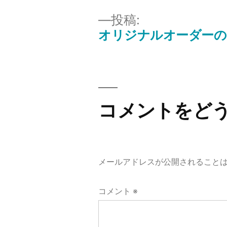
イ
投稿:
ズ
オリジナルオーダーの
投
稿
ナ
コメントをど
ビ
ゲ
メールアドレスが公開されること
ー
コメント
※