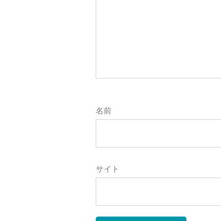
シ
ョ
ン
名前
サイト