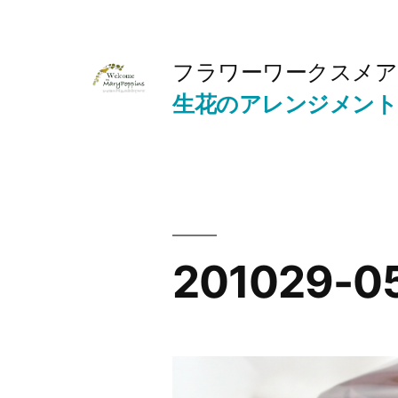
コ
ン
フラワーワークスメア
テ
生花のアレンジメント
ン
ツ
へ
ス
キ
201029-0
ッ
プ