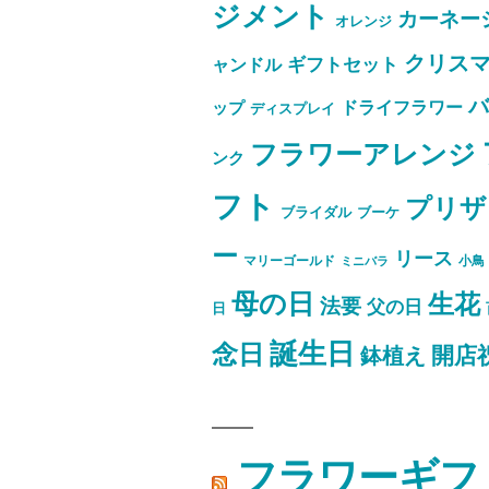
ジメント
カーネー
オレンジ
クリス
ャンドル
ギフトセット
ドライフラワー
ップ
ディスプレイ
フラワーアレンジ
ンク
フト
プリザ
ブライダル
ブーケ
ー
リース
マリーゴールド
小鳥
ミニバラ
母の日
生花
法要
父の日
日
誕生日
念日
開店
鉢植え
フラワーギフ