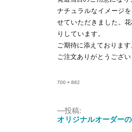
ナチュラルなイメージを
せていただきました。花
りしています。
ご期待に添えております
ご注文ありがとうござい
フ
700 × 882
ル
サ
イ
投稿:
ズ
オリジナルオーダーの
投