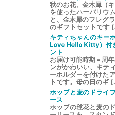
秋のお花、金木犀（
を使ったハーバリウ
と、金木犀のフレグ
のギフトセットです [
キティちゃんのキーホ
Love Hello Kitt
ント
お届け可能時期＝周
ンがかわいい、キテ
ーホルダーを付けた
トです。母の日のギ [
ホップと麦のドライ
ース
ホップの毬花と麦の
ーリースを、スタン