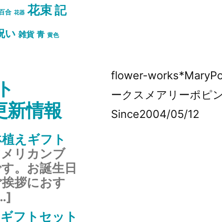
花束
記
百合
花器
祝い
雑貨
青
黄色
flower-works*Mar
ト
ークスメアリーポピ
s更新情報
Since2004/05/12
鉢植えギフト
アメリカンブ
です。お誕生日
ご挨拶におす
…]
のギフトセット