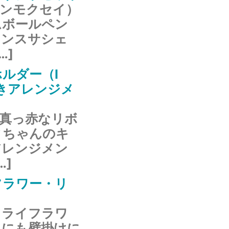
キンモクセイ）
ムボールペン
ランスサシェ
…]
ルダー（I
y）付きアレンジメ
年真っ赤なリボ
ィちゃんのキ
アレンジメン
…]
フラワー・リ
ドライフラワ
ドにも壁掛けに