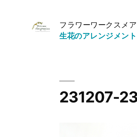
コ
ン
フラワーワークスメア
テ
生花のアレンジメント
ン
ツ
へ
ス
キ
231207-23
ッ
プ