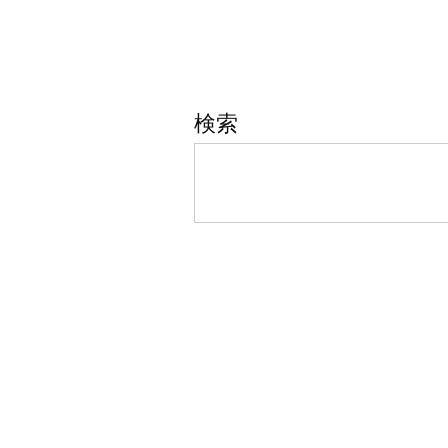
稿
ナ
検索
ビ
ゲ
ー
シ
ョ