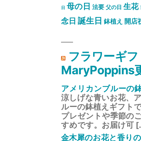
母の日
生花
法要
父の日
日
誕生日
念日
開店
鉢植え
フラワーギフ
MaryPoppin
アメリカンブルーの
涼しげな青いお花、
ルーの鉢植えギフト
プレゼントや季節の
すめです。お届け可 [
金木犀のお花と香り