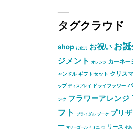
ン
タグクラウド
お誕
お祝い
shop
お正月
ジメント
カーネー
オレンジ
クリス
ャンドル
ギフトセット
ドライフラワー
ップ
ディスプレイ
フラワーアレンジ
ンク
フト
プリザ
ブライダル
ブーケ
ー
リース
マリーゴールド
小鳥
ミニバラ