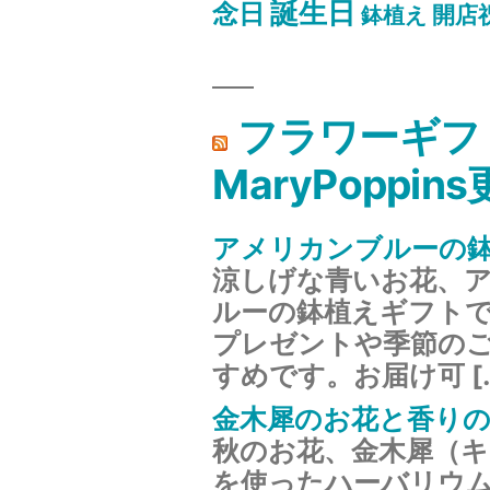
誕生日
念日
開店
鉢植え
フラワーギフ
MaryPoppin
アメリカンブルーの
涼しげな青いお花、
ルーの鉢植えギフト
プレゼントや季節の
すめです。お届け可 [
金木犀のお花と香り
秋のお花、金木犀（
を使ったハーバリウ