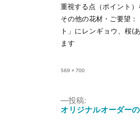
重視する点（ポイント）
その他の花材・ご要望：
ト」にレンギョウ、桜(
ます
フ
569 × 700
ル
サ
イ
投稿:
ズ
オリジナルオーダーの
投
稿