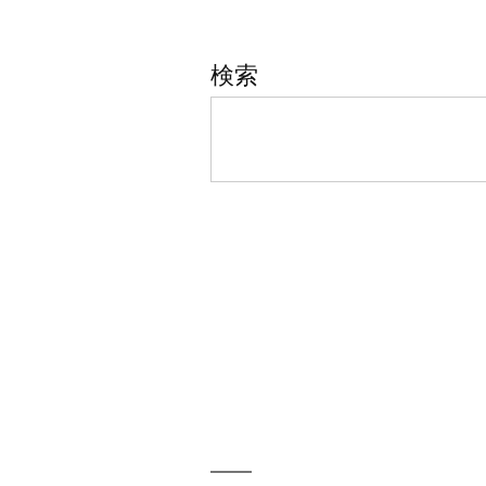
ナ
検索
ビ
ゲ
ー
シ
ョ
ン