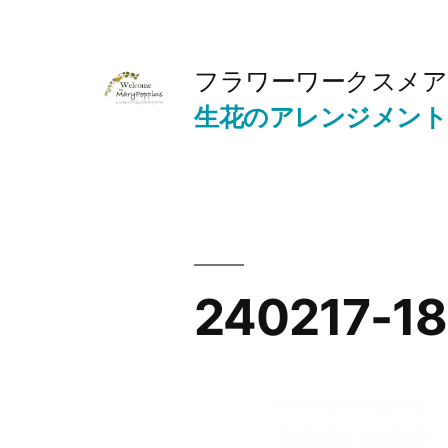
コ
ン
フラワーワークスメア
テ
生花のアレンジメント
ン
ツ
へ
ス
キ
240217-1
ッ
プ