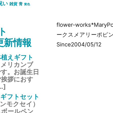
祝い
雑貨
青
黄色
flower-works*Mar
ト
ークスメアリーポピ
s更新情報
Since2004/05/12
鉢植えギフト
アメリカンブ
です。お誕生日
ご挨拶におす
…]
のギフトセット
キンモクセイ）
ムボールペン