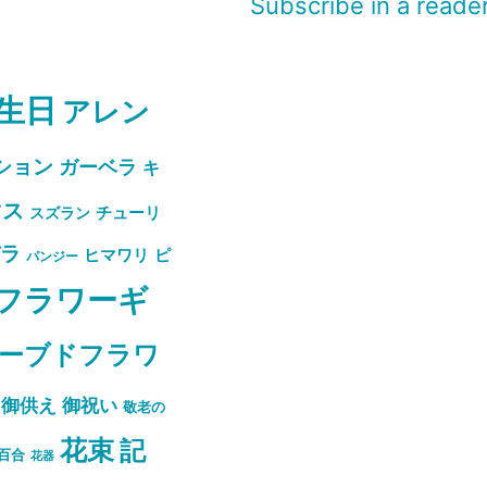
Subscribe in a reade
生日
アレン
ション
ガーベラ
キ
マス
スズラン
チューリ
バラ
ピ
ヒマワリ
パンジー
フラワーギ
ーブドフラワ
御祝い
御供え
敬老の
花束
記
百合
花器