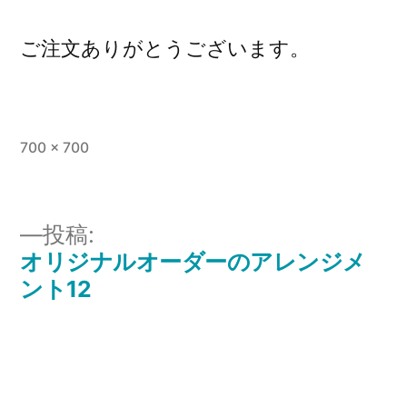
ご注文ありがとうございます。
フ
700 × 700
ル
サ
イ
投稿:
ズ
オリジナルオーダーのアレンジメ
投
ント12
稿
ナ
ビ