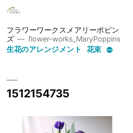
コ
ン
テ
フラワーワークスメアリーポピン
ズ
flower-works_MaryPoppins
ン
生花のアレンジメント
花束
ツ
へ
ス
キ
1512154735
ッ
プ