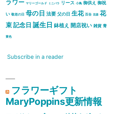
ラワー
リース
御祝
御供え
マリーゴールド
小鳥
ミニバラ
母の日
花
生花
法要
い
父の日
敬老の日
百合
花器
誕生日
束
記念日
開店祝い
鉢植え
雑貨
青
黄色
Subscribe in a reader
フラワーギフト
MaryPoppins更新情報