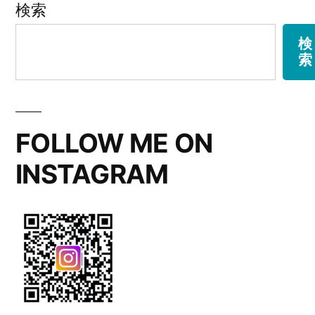
検索
ゲ
検
ー
索
シ
ョ
FOLLOW ME ON
ン
INSTAGRAM