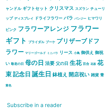
クリスマス
ャンドル
ギフトセット
スズラン
チューリ
バラ
ドライフラワー
ップ
ヒマワリ
ディスプレイ
パンジー
フラワー
フラワーアレンジ
ピンク
ギフト
プリザーブドフ
ブライダル
ブーケ
ラワー
リース
御祝
御供え
マリーゴールド
小鳥
ミニバラ
母の日
花
生花
法要
い
父の日
敬老の日
百合
花器
誕生日
束
記念日
開店祝い
鉢植え
雑貨
青
黄色
Subscribe in a reader