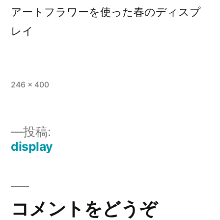
アートフラワーを使った春のディスプ
レイ
フ
246 × 400
ル
サ
イ
投稿:
ズ
display
投
稿
ナ
コメントをどうぞ