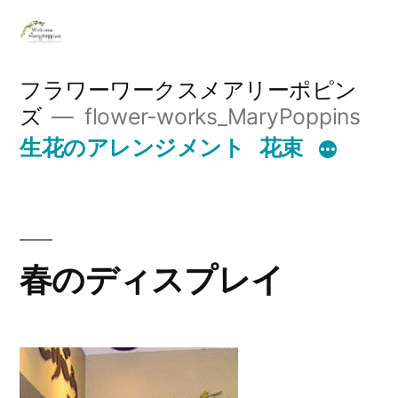
コ
ン
テ
フラワーワークスメアリーポピン
ズ
flower-works_MaryPoppins
ン
生花のアレンジメント
花束
ツ
へ
ス
キ
春のディスプレイ
ッ
プ