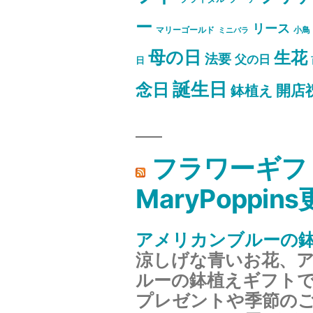
ー
リース
マリーゴールド
小鳥
ミニバラ
母の日
生花
法要
父の日
日
誕生日
念日
開店
鉢植え
フラワーギフ
MaryPoppin
アメリカンブルーの
涼しげな青いお花、
ルーの鉢植えギフト
プレゼントや季節の