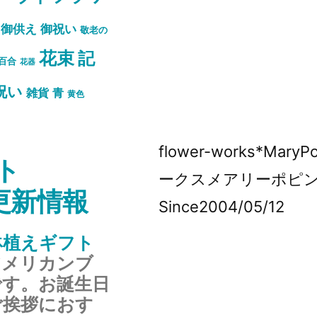
御祝い
御供え
敬老の
花束
記
百合
花器
祝い
雑貨
青
黄色
flower-works*Mar
ト
ークスメアリーポピ
s更新情報
Since2004/05/12
鉢植えギフト
アメリカンブ
です。お誕生日
ご挨拶におす