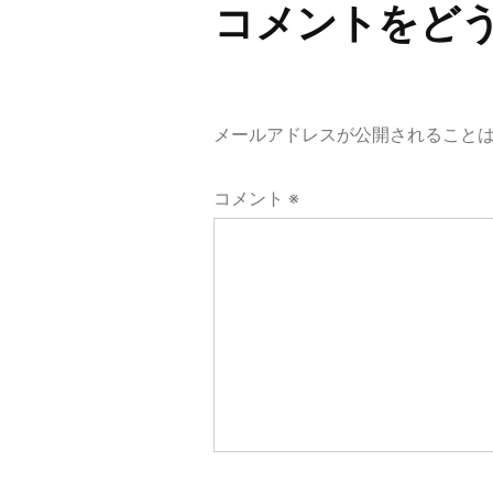
ナ
コメントをど
ビ
ゲ
メールアドレスが公開されること
ー
コメント
※
シ
ョ
ン