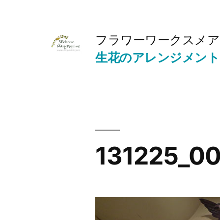
コ
ン
フラワーワークスメア
テ
生花のアレンジメント
ン
ツ
へ
ス
キ
131225_0
ッ
プ