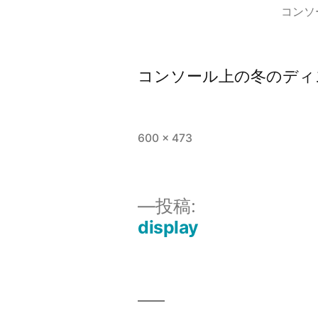
コンソ
コンソール上の冬のディ
フ
600 × 473
ル
サ
イ
投稿:
ズ
display
投
稿