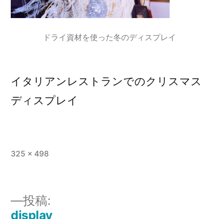
ドライ資材を使った冬のディスプレイ
イタリアンレストランでのクリスマス
ディスプレイ
フ
325 × 498
ル
サ
イ
投稿:
ズ
display