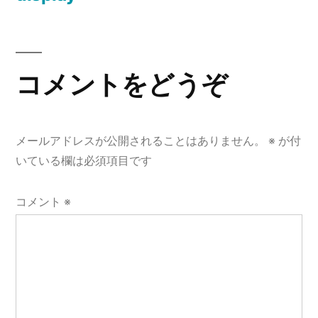
投
稿
ナ
コメントをどうぞ
ビ
ゲ
メールアドレスが公開されることはありません。
※
が付
ー
いている欄は必須項目です
シ
コメント
※
ョ
ン