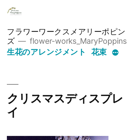
コ
ン
テ
フラワーワークスメアリーポピン
ズ
flower-works_MaryPoppins
ン
生花のアレンジメント
花束
ツ
へ
ス
キ
クリスマスディスプレ
ッ
イ
プ