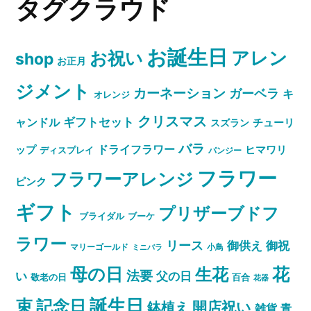
タグクラウド
お誕生日
お祝い
アレン
shop
お正月
ジメント
カーネーション
ガーベラ
キ
オレンジ
クリスマス
ャンドル
ギフトセット
スズラン
チューリ
バラ
ドライフラワー
ップ
ヒマワリ
ディスプレイ
パンジー
フラワー
フラワーアレンジ
ピンク
ギフト
プリザーブドフ
ブライダル
ブーケ
ラワー
リース
御祝
御供え
マリーゴールド
小鳥
ミニバラ
母の日
花
生花
法要
い
父の日
敬老の日
百合
花器
誕生日
束
記念日
開店祝い
鉢植え
雑貨
青