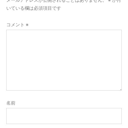
ー
メールアドレスが公開されることはありません。
※
が付
いている欄は必須項目です
シ
ョ
コメント
※
ン
名前