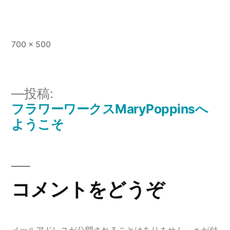
フ
700 × 500
ル
サ
イ
投稿:
ズ
フラワーワークスMaryPoppinsへ
投
ようこそ
稿
ナ
ビ
コメントをどうぞ
ゲ