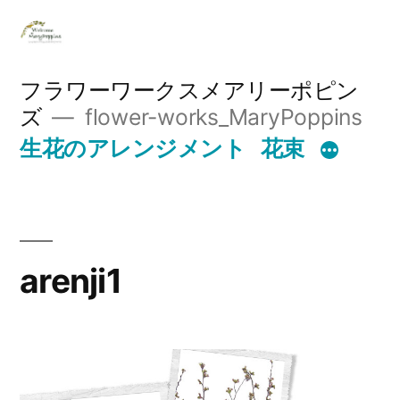
コ
ン
テ
フラワーワークスメアリーポピン
ズ
flower-works_MaryPoppins
ン
生花のアレンジメント
花束
ツ
へ
ス
キ
arenji1
ッ
プ