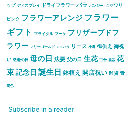
バラ
ドライフラワー
ップ
ヒマワリ
ディスプレイ
パンジー
フラワー
フラワーアレンジ
ピンク
ギフト
プリザーブドフ
ブライダル
ブーケ
ラワー
リース
御祝
御供え
マリーゴールド
小鳥
ミニバラ
母の日
花
生花
法要
い
父の日
敬老の日
百合
花器
誕生日
束
記念日
開店祝い
鉢植え
雑貨
青
黄色
Subscribe in a reader