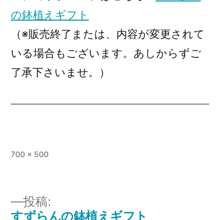
の鉢植えギフト
（※販売終了または、内容が変更されて
いる場合もございます。あしからずご
了承下さいませ。）
フ
700 × 500
ル
サ
イ
投稿:
ズ
すずらんの鉢植えギフト