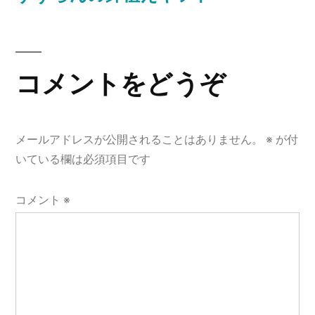
投
稿
ナ
コメントをどうぞ
ビ
ゲ
メールアドレスが公開されることはありません。
※
が付
ー
いている欄は必須項目です
シ
コメント
※
ョ
ン