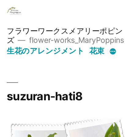
コ
ン
テ
フラワーワークスメアリーポピン
ズ
flower-works_MaryPoppins
ン
生花のアレンジメント
花束
ツ
へ
ス
キ
suzuran-hati8
ッ
プ