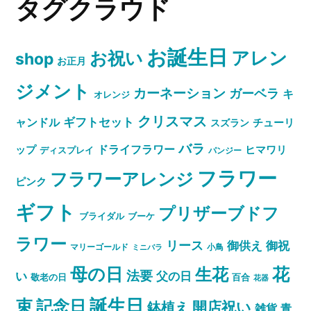
タグクラウド
お誕生日
お祝い
アレン
shop
お正月
ジメント
カーネーション
ガーベラ
キ
オレンジ
クリスマス
ャンドル
ギフトセット
スズラン
チューリ
バラ
ドライフラワー
ップ
ヒマワリ
ディスプレイ
パンジー
フラワー
フラワーアレンジ
ピンク
ギフト
プリザーブドフ
ブライダル
ブーケ
ラワー
リース
御祝
御供え
マリーゴールド
小鳥
ミニバラ
母の日
花
生花
法要
い
父の日
敬老の日
百合
花器
誕生日
束
記念日
開店祝い
鉢植え
雑貨
青