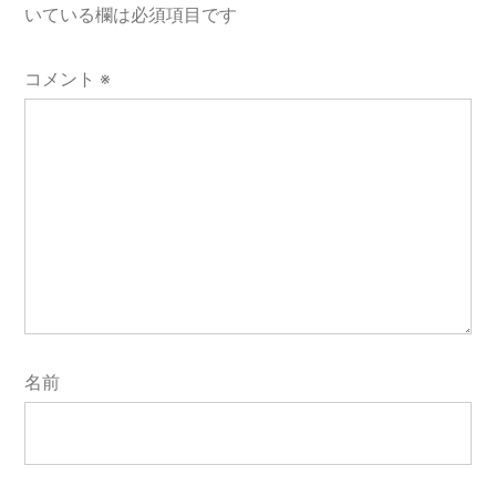
いている欄は必須項目です
シ
ョ
コメント
※
ン
名前