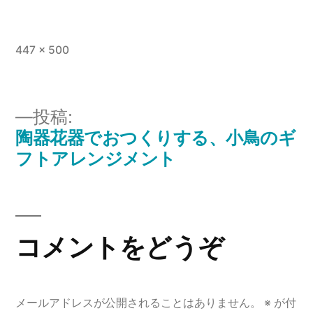
フ
447 × 500
ル
サ
イ
投稿:
ズ
陶器花器でおつくりする、小鳥のギ
投
フトアレンジメント
稿
ナ
ビ
コメントをどうぞ
ゲ
ー
メールアドレスが公開されることはありません。
※
が付