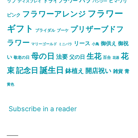
バラ
ドライフラワー
ップ
ヒマワリ
ディスプレイ
パンジー
フラワー
フラワーアレンジ
ピンク
ギフト
プリザーブドフ
ブライダル
ブーケ
ラワー
リース
御祝
御供え
マリーゴールド
小鳥
ミニバラ
母の日
花
生花
法要
い
父の日
敬老の日
百合
花器
誕生日
束
記念日
開店祝い
鉢植え
雑貨
青
黄色
Subscribe in a reader