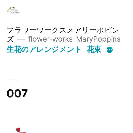
コ
ン
テ
フラワーワークスメアリーポピン
ズ
flower-works_MaryPoppins
ン
生花のアレンジメント
花束
ツ
へ
ス
キ
007
ッ
プ