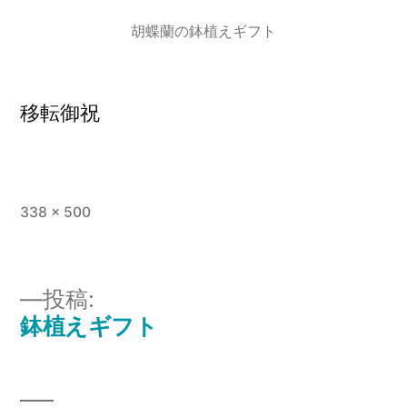
胡蝶蘭の鉢植えギフト
移転御祝
フ
338 × 500
ル
サ
イ
投稿:
ズ
鉢植えギフト
投
稿