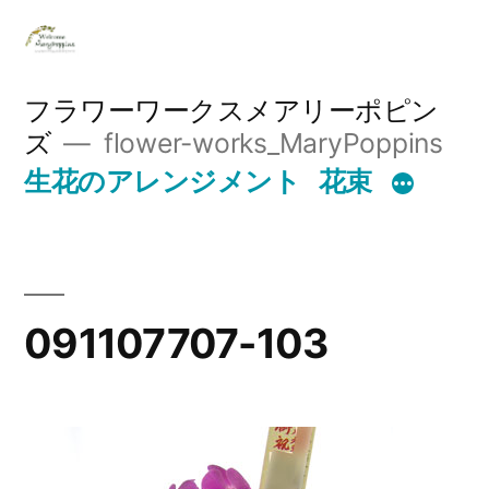
コ
ン
テ
フラワーワークスメアリーポピン
ズ
flower-works_MaryPoppins
ン
生花のアレンジメント
花束
ツ
へ
ス
キ
091107707-103
ッ
プ