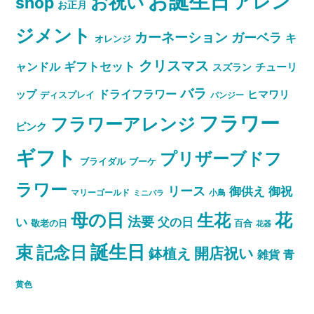
お誕生日
お祝い
アレン
shop
お正月
ジメント
カーネーション
ガーベラ
キ
オレンジ
クリスマス
ャンドル
ギフトセット
スズラン
チューリ
バラ
ドライフラワー
ップ
ヒマワリ
ディスプレイ
パンジー
フラワー
フラワーアレンジ
ピンク
ギフト
プリザーブドフ
ブライダル
ブーケ
ラワー
リース
御祝
御供え
マリーゴールド
小鳥
ミニバラ
母の日
花
生花
法要
い
父の日
敬老の日
百合
花器
誕生日
束
記念日
開店祝い
鉢植え
雑貨
青
黄色