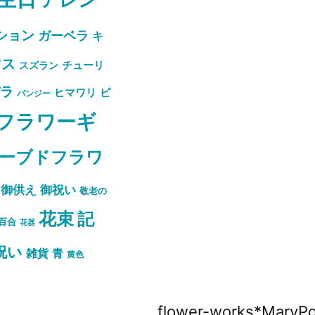
ション
ガーベラ
キ
マス
スズラン
チューリ
バラ
ピ
ヒマワリ
パンジー
フラワーギ
ーブドフラワ
御祝い
御供え
敬老の
花束
記
百合
花器
祝い
雑貨
青
黄色
flower-works*Mar