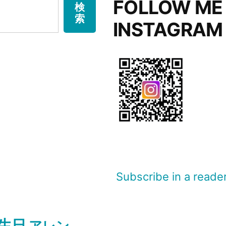
FOLLOW ME
検
索
INSTAGRAM
Subscribe in a reade
生日
アレン