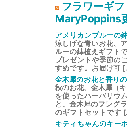
フラワーギフ
MaryPoppin
アメリカンブルーの
涼しげな青いお花、
ルーの鉢植えギフト
プレゼントや季節の
すめです。お届け可 [
金木犀のお花と香り
秋のお花、金木犀（
を使ったハーバリウ
と、金木犀のフレグ
のギフトセットです [
キティちゃんのキーホ