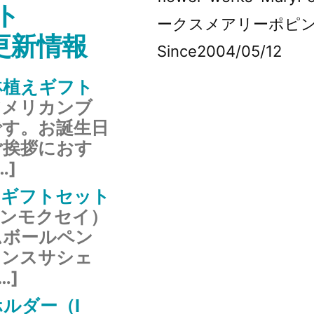
ト
ークスメアリーポピ
s更新情報
Since2004/05/12
鉢植えギフト
アメリカンブ
です。お誕生日
ご挨拶におす
…]
のギフトセット
キンモクセイ）
ムボールペン
ランスサシェ
…]
ルダー（I