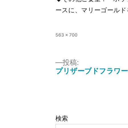
ースに、マリーゴールド
フ
563 × 700
ル
サ
イ
投稿:
ズ
プリザーブドフラワー＆
投
稿
ナ
検索