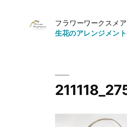
コ
ン
フラワーワークスメア
テ
生花のアレンジメント
ン
ツ
へ
ス
キ
211118_27
ッ
プ