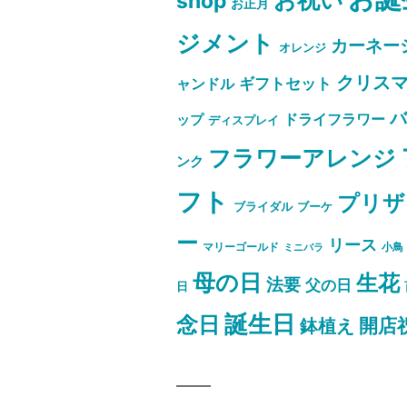
shop
お正月
ジメント
カーネー
オレンジ
クリス
ャンドル
ギフトセット
ドライフラワー
ップ
ディスプレイ
フラワーアレンジ
ンク
フト
プリザ
ブライダル
ブーケ
ー
リース
マリーゴールド
小鳥
ミニバラ
母の日
生花
法要
父の日
日
誕生日
念日
開店
鉢植え