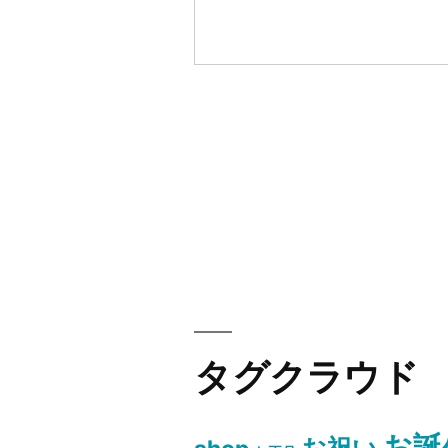
ビ
ゲ
ー
シ
ョ
ン
タグクラウド
お誕
お祝い