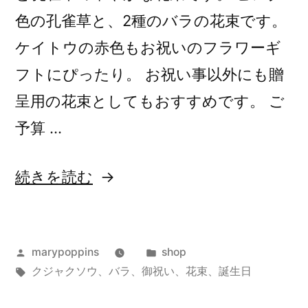
色の孔雀草と、2種のバラの花束です。
ケイトウの赤色もお祝いのフラワーギ
フトにぴったり。 お祝い事以外にも贈
呈用の花束としてもおすすめです。 ご
予算 …
“ク
続きを読む
ジ
ャ
投
カ
marypoppins
shop
ク
稿
タ
テ
クジャクソウ
、
バラ
、
御祝い
、
花束
、
誕生日
ソ
者:
グ:
ゴ