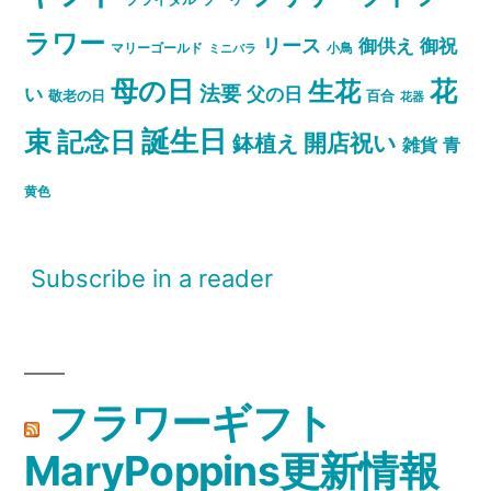
ラワー
リース
御祝
御供え
マリーゴールド
小鳥
ミニバラ
母の日
花
生花
法要
い
父の日
敬老の日
百合
花器
誕生日
束
記念日
開店祝い
鉢植え
雑貨
青
黄色
Subscribe in a reader
フラワーギフト
MaryPoppins更新情報