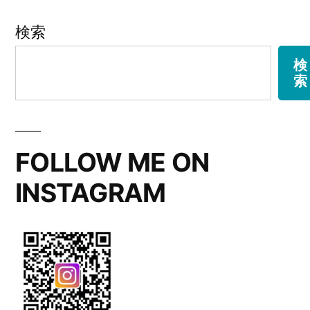
ウ
リ
ー:
と
検索
バ
検
索
ラ
の
花
FOLLOW ME ON
束”
INSTAGRAM
の