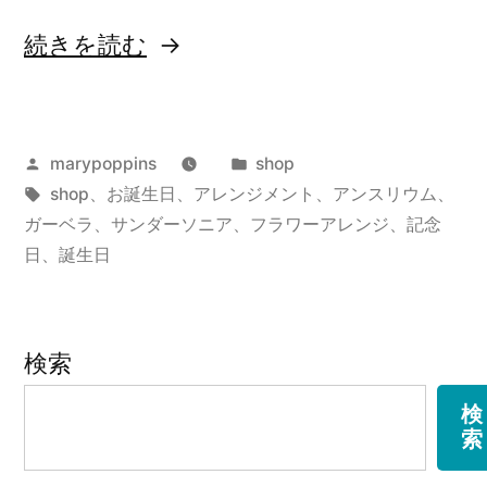
“サ
続きを読む
ン
ダ
投
カ
marypoppins
shop
ー
稿
タ
テ
shop
、
お誕生日
、
アレンジメント
、
アンスリウム
、
ソ
者:
グ:
ゴ
ガーベラ
、
サンダーソニア
、
フラワーアレンジ
、
記念
ニ
リ
日
、
誕生日
ー:
ア
と
検索
ミ
検
ニ
索
パ