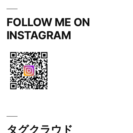
イ
ン
FOLLOW ME ON
の
INSTAGRAM
ア
レ
ン
ジ
メ
ン
ト”
の
タグクラウド