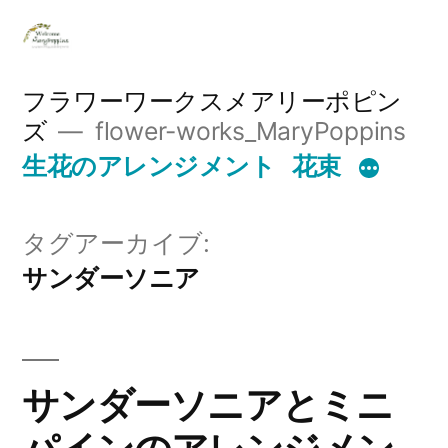
コ
ン
テ
フラワーワークスメアリーポピン
ズ
flower-works_MaryPoppins
ン
生花のアレンジメント
花束
ツ
へ
タグアーカイブ:
ス
サンダーソニア
キ
ッ
プ
サンダーソニアとミニ