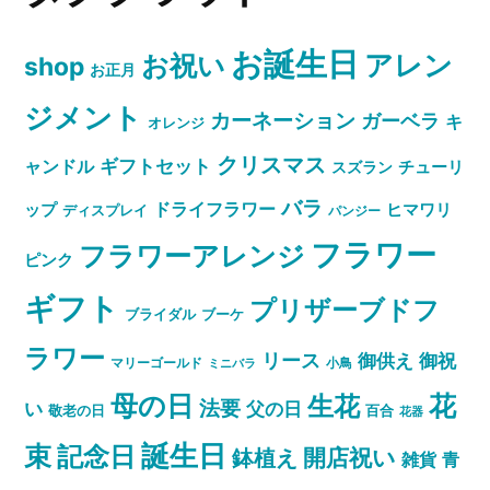
お誕生日
お祝い
アレン
shop
お正月
ジメント
カーネーション
ガーベラ
キ
オレンジ
クリスマス
ャンドル
ギフトセット
スズラン
チューリ
バラ
ドライフラワー
ップ
ヒマワリ
ディスプレイ
パンジー
フラワー
フラワーアレンジ
ピンク
ギフト
プリザーブドフ
ブライダル
ブーケ
ラワー
リース
御祝
御供え
マリーゴールド
小鳥
ミニバラ
母の日
花
生花
法要
い
父の日
敬老の日
百合
花器
誕生日
束
記念日
開店祝い
鉢植え
雑貨
青