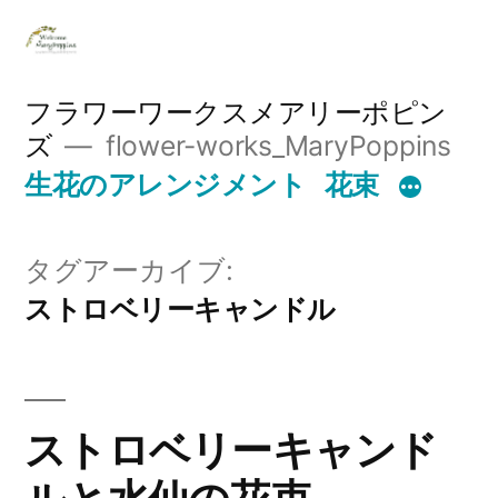
コ
ン
テ
フラワーワークスメアリーポピン
ズ
flower-works_MaryPoppins
ン
生花のアレンジメント
花束
ツ
へ
タグアーカイブ:
ス
ストロベリーキャンドル
キ
ッ
プ
ストロベリーキャンド