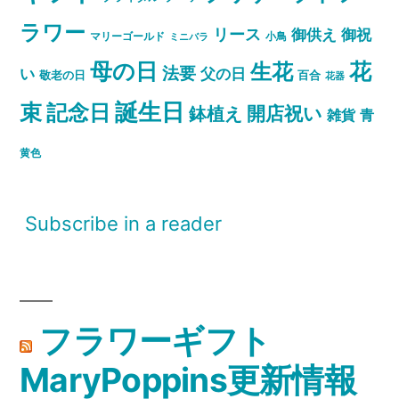
ラワー
リース
御祝
御供え
マリーゴールド
小鳥
ミニバラ
母の日
花
生花
法要
い
父の日
敬老の日
百合
花器
誕生日
束
記念日
開店祝い
鉢植え
雑貨
青
黄色
Subscribe in a reader
フラワーギフト
MaryPoppins更新情報