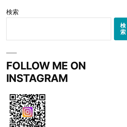
キ
検索
ャ
ン
検
索
ド
ル
と
FOLLOW ME ON
水
INSTAGRAM
仙
の
花
束”
の