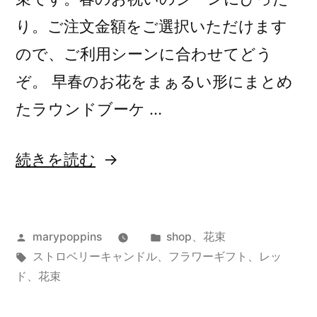
り。ご注文金額をご選択いただけます
ので、ご利用シーンに合わせてどう
ぞ。 早春のお花をまぁるい形にまとめ
たラウンドブーケ …
“ス
続きを読む
ト
ロ
投
カ
marypoppins
shop
、
花束
ベ
稿
タ
テ
ストロベリーキャンドル
、
フラワーギフト
、
レッ
リ
者:
グ:
ゴ
ド
、
花束
ー
リ
ー: