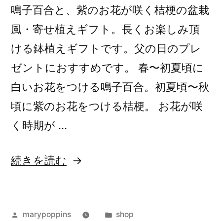
鳴子百合と、紫のお花が咲く桔梗の盆栽
風・寄せ植えギフト。長くお楽しみ頂
ける鉢植えギフトです。父の日のプレ
ゼントにおすすめです。 春〜初夏頃に
白いお花をつける鳴子百合。初夏頃〜秋
頃に紫のお花をつける桔梗。 お花が咲
く時期が …
“桔
続きを読む
梗
と
投
カ
marypoppins
shop
鳴