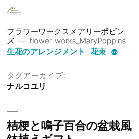
コ
ン
テ
フラワーワークスメアリーポピン
ズ
flower-works_MaryPoppins
ン
生花のアレンジメント
花束
ツ
へ
タグアーカイブ:
ス
ナルコユリ
キ
ッ
プ
桔梗と鳴子百合の盆栽風