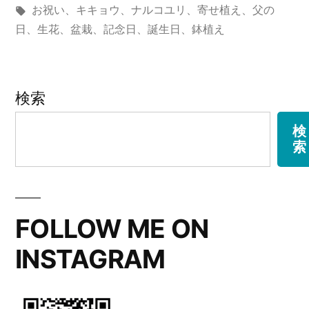
稿
タ
テ
お祝い
、
キキョウ
、
ナルコユリ
、
寄せ植え
、
父の
子
者:
グ:
ゴ
日
、
生花
、
盆栽
、
記念日
、
誕生日
、
鉢植え
百
リ
ー:
合
検索
の
盆
検
索
栽
風
鉢
FOLLOW ME ON
植
INSTAGRAM
え
ギ