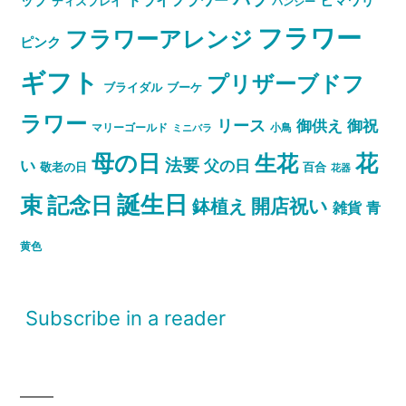
ップ
ヒマワリ
ディスプレイ
パンジー
フラワー
フラワーアレンジ
ピンク
ギフト
プリザーブドフ
ブライダル
ブーケ
ラワー
リース
御祝
御供え
マリーゴールド
小鳥
ミニバラ
母の日
花
生花
法要
い
父の日
敬老の日
百合
花器
誕生日
束
記念日
開店祝い
鉢植え
雑貨
青
黄色
Subscribe in a reader