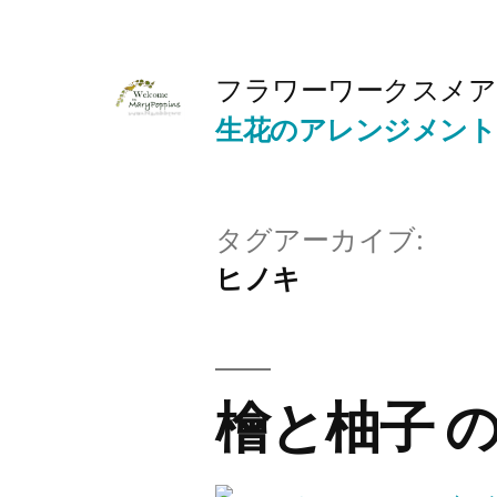
コ
ン
フラワーワークスメア
テ
生花のアレンジメント
ン
ツ
へ
タグアーカイブ:
ヒノキ
ス
キ
ッ
檜と柚子 
プ