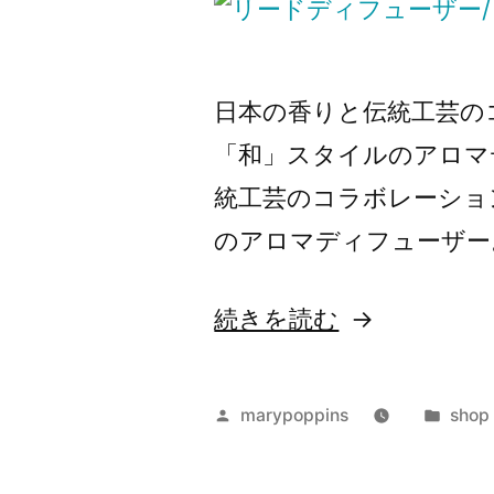
日本の香りと伝統工芸の
「和」スタイルのアロマ
統工芸のコラボレーショ
のアロマディフューザー
“檜
続きを読む
と
柚
投
カ
marypoppins
shop
子
稿
テ
者:
ゴ
の