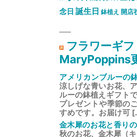
誕生日
念日
開店
鉢植え
フラワーギフ
MaryPoppin
アメリカンブルーの
涼しげな青いお花、
ルーの鉢植えギフト
プレゼントや季節の
すめです。お届け可 [
金木犀のお花と香り
秋のお花、金木犀（