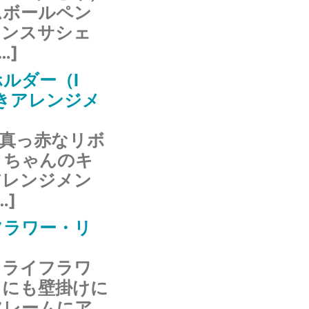
ムボールペン
ランスサシェ
…]
ルダー（I
y）付きアレンジメ
年真っ赤なリボ
ィちゃんのキ
アレンジメン
…]
フラワー・リ
ドライフラワ
ドにも壁掛けに
フレームにア