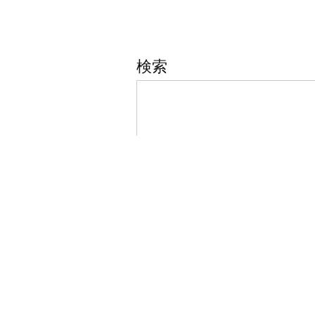
リ
リ
ー:
ー
検索
ド
デ
ィ
フ
ュ
ー
ザ
ー”
の