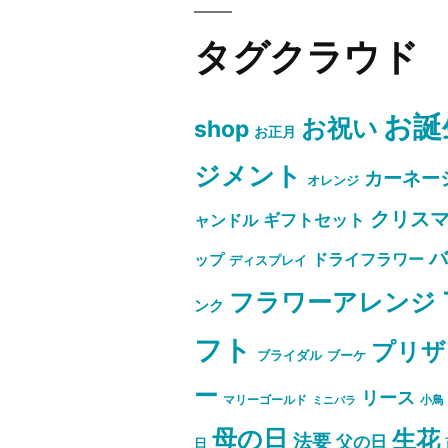
タグクラウド
お誕
お祝い
shop
お正月
ジメント
カーネー
オレンジ
クリス
ャンドル
ギフトセット
ドライフラワー
ップ
ディスプレイ
フラワーアレンジ
ンク
フト
プリザ
ブライダル
ブーケ
ー
リース
マリーゴールド
小鳥
ミニバラ
母の日
生花
法要
父の日
日