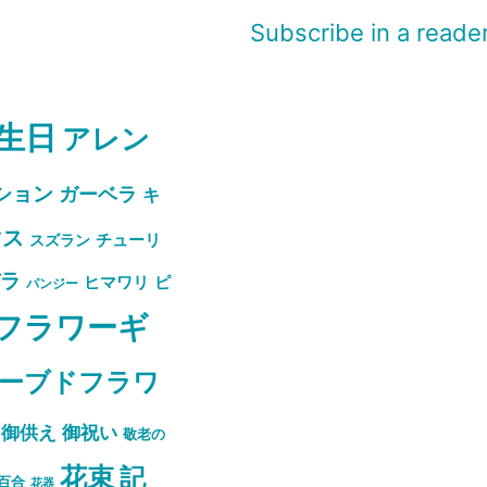
Subscribe in a reade
生日
アレン
ション
ガーベラ
キ
マス
スズラン
チューリ
バラ
ピ
ヒマワリ
パンジー
フラワーギ
ーブドフラワ
御祝い
御供え
敬老の
花束
記
百合
花器