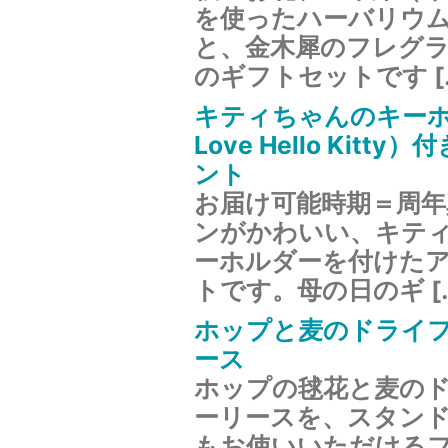
を使ったハーバリウ
と、金木犀のフレグ
のギフトセットです [
キティちゃんのキーホ
Love Hello Kitt
ント
お届け可能時期＝周
ンがかわいい、キテ
ーホルダーを付けた
トです。母の日のギ [
ホップと麦のドライ
ース
ホップの毬花と麦の
ーリースを、スタン
もお使いいただける