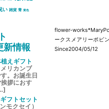
祝い
雑貨
青
黄色
flower-works*Mar
ト
ークスメアリーポピ
s更新情報
Since2004/05/12
鉢植えギフト
アメリカンブ
です。お誕生日
ご挨拶におす
…]
のギフトセット
キンモクセイ）