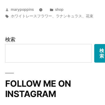
ン
投
カ
marypoppins
shop
キ
稿
タ
テ
ホワイトレースフラワー
、
ラナンキュラス
、
花束
ュ
者:
グ:
ゴ
ラ
リ
ー:
ス
検索
と
検
索
矢
車
草
FOLLOW ME ON
の
INSTAGRAM
花
束”