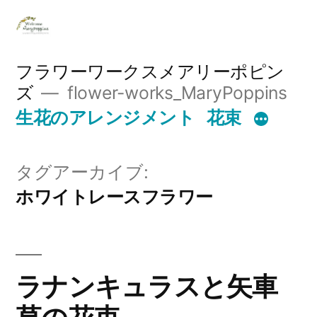
コ
ン
テ
フラワーワークスメアリーポピン
ズ
flower-works_MaryPoppins
ン
生花のアレンジメント
花束
ツ
へ
タグアーカイブ:
ス
ホワイトレースフラワー
キ
ッ
プ
ラナンキュラスと矢車