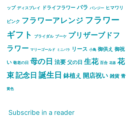
バラ
ドライフラワー
ップ
ヒマワリ
ディスプレイ
パンジー
フラワー
フラワーアレンジ
ピンク
ギフト
プリザーブドフ
ブライダル
ブーケ
ラワー
リース
御祝
御供え
マリーゴールド
小鳥
ミニバラ
母の日
花
生花
法要
い
父の日
敬老の日
百合
花器
誕生日
束
記念日
開店祝い
鉢植え
雑貨
青
黄色
Subscribe in a reader