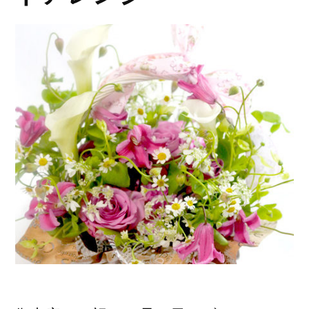
レ
ン
ジ
メ
ン
ト〜
Pure”
の