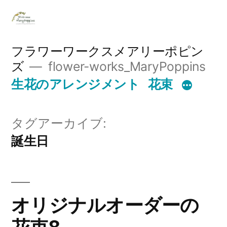
コ
ン
テ
フラワーワークスメアリーポピン
ズ
flower-works_MaryPoppins
ン
生花のアレンジメント
花束
ツ
へ
タグアーカイブ:
ス
誕生日
キ
ッ
プ
オリジナルオーダーの