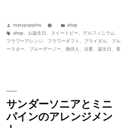
い
小
投
カ
marypoppins
shop
花
稿
タ
テ
shop
、
お誕生日
、
スイートピー
、
デルフィニウム
、
の
者:
グ:
ゴ
フラワーアレンジ
、
フラワーギフト
、
ブライダル
、
ブル
ア
リ
ースター
、
ブルーデージー
、
御供え
、
法要
、
誕生日
、
青
ー:
レ
ン
ジ
メ
サンダーソニアとミニ
ン
パインのアレンジメン
ト〜
blooms