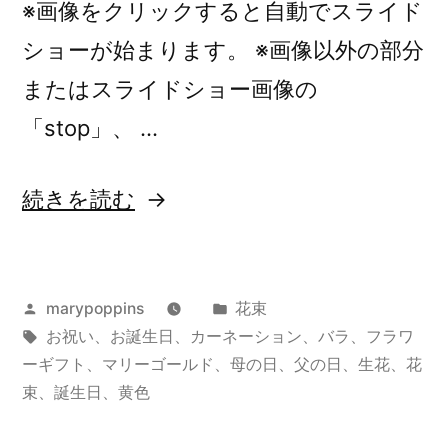
※画像をクリックすると自動でスライド
ショーが始まります。 ※画像以外の部分
またはスライドショー画像の
「stop」、 …
“オ
続きを読む
リ
ジ
投
カ
marypoppins
花束
ナ
稿
タ
テ
お祝い
、
お誕生日
、
カーネーション
、
バラ
、
フラワ
ル
者:
グ:
ゴ
ーギフト
、
マリーゴールド
、
母の日
、
父の日
、
生花
、
花
オ
リ
束
、
誕生日
、
黄色
ー:
ー