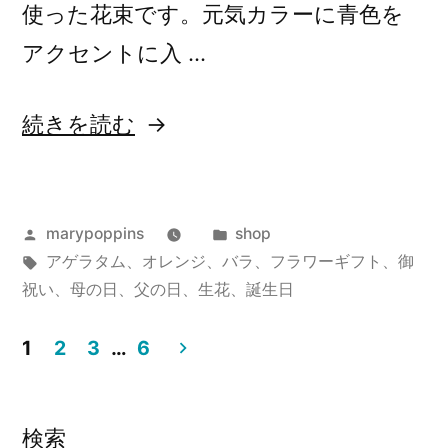
使った花束です。元気カラーに青色を
アクセントに入 …
“オ
続きを読む
レ
ン
投
カ
marypoppins
shop
ジ
稿
タ
テ
アゲラタム
、
オレンジ
、
バラ
、
フラワーギフト
、
御
の
者:
グ:
ゴ
祝い
、
母の日
、
父の日
、
生花
、
誕生日
バ
リ
ー:
1
2
3
…
6
ラ
投
の
稿
花
検索