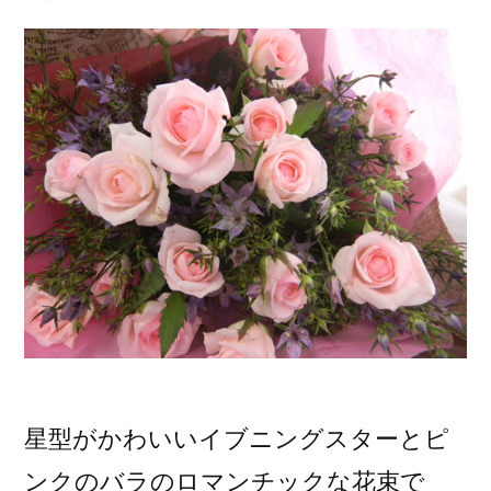
ン
の
ア
レ
ン
ジ
メ
ン
ト”
の
星型がかわいいイブニングスターとピ
ンクのバラのロマンチックな花束で