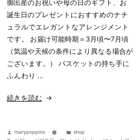
御出産のお祝いや母の日のギフト、お
誕生日のプレゼントにおすすめのナチ
ュラルでエレガントなアレンジメント
です。 お届け可能時期＝3月頃〜7月頃
（気温や天候の条件により異なる場合が
ございます。） バスケットの持ち手に
ふんわり …
“ク
続きを読む
レ
マ
投
カ
marypoppins
shop
チ