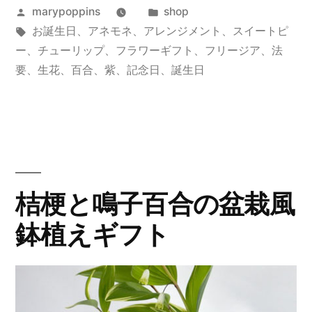
投
カ
marypoppins
shop
の
稿
タ
テ
お誕生日
、
アネモネ
、
アレンジメント
、
スイートピ
春
者:
グ:
ゴ
ー
、
チューリップ
、
フラワーギフト
、
フリージア
、
法
の
リ
要
、
生花
、
百合
、
紫
、
記念日
、
誕生日
ー:
ア
レ
ン
ジ
桔梗と鳴子百合の盆栽風
メ
鉢植えギフト
ン
ト”
の