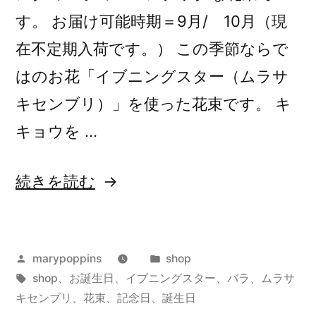
す。 お届け可能時期＝9月/ 10月（現
在不定期入荷です。） この季節ならで
はのお花「イブニングスター（ムラサ
キセンブリ）」を使った花束です。 キ
キョウを …
“イ
続きを読む
ブ
ニ
投
カ
marypoppins
shop
ン
稿
タ
テ
shop
、
お誕生日
、
イブニングスター
、
バラ
、
ムラサ
グ
者:
グ:
ゴ
キセンブリ
、
花束
、
記念日
、
誕生日