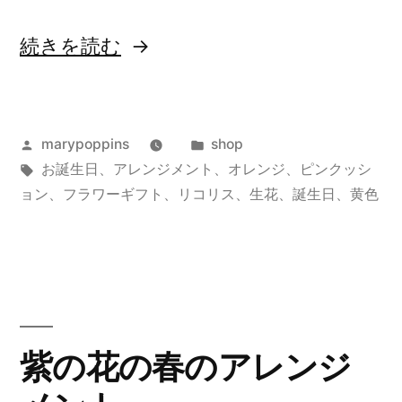
“ピ
続きを読む
ン
ク
投
カ
marypoppins
shop
ッ
稿
タ
テ
お誕生日
、
アレンジメント
、
オレンジ
、
ピンクッシ
シ
者:
グ:
ゴ
ョン
、
フラワーギフト
、
リコリス
、
生花
、
誕生日
、
黄色
ョ
リ
ー:
ン
と
リ
紫の花の春のアレンジ
コ
リ