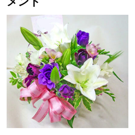
メント
ス
の
バ
ス
ケ
ッ
ト
ア
レ
ン
ジ”