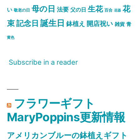
母の日
花
生花
法要
い
父の日
敬老の日
百合
花器
誕生日
束
記念日
開店祝い
鉢植え
雑貨
青
黄色
Subscribe in a reader
フラワーギフト
MaryPoppins更新情報
アメリカンブルーの鉢植えギフト