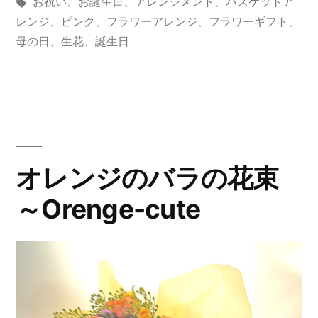
稿
タ
テ
お祝い
、
お誕生日
、
アレンジメント
、
バスケットア
ス
者:
グ:
ゴ
レンジ
、
ピンク
、
フラワーアレンジ
、
フラワーギフト
、
の
リ
母の日
、
生花
、
誕生日
ー:
バ
ス
ケ
ッ
オレンジのバラの花束
ト
～Orenge-cute
ア
レ
ン
ジ”