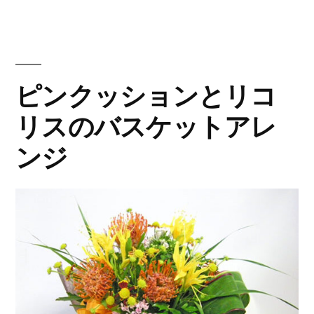
ダ
ー
の
ピンクッションとリコ
花
リスのバスケットアレ
束
ンジ
8”
の