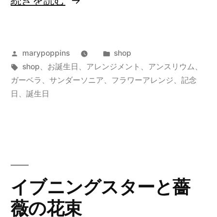
続きを読む
ン
ダ
投
カ
marypoppins
shop
ー
稿
タ
テ
shop
、
お誕生日
、
アレンジメント
、
アンスリウム
、
ソ
者:
グ:
ゴ
ガーベラ
、
サンダーソニア
、
フラワーアレンジ
、
記念
ニ
リ
日
、
誕生日
ー:
ア
と
ミ
ニ
イブニングスターと薔
パ
薇の花束
イ