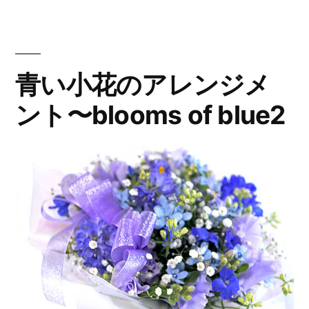
の
盆
青い小花のアレンジメ
栽
風
ント〜blooms of blue2
鉢
植
え
ギ
フ
ト”
の