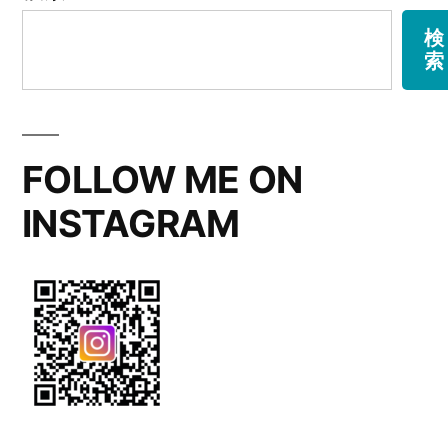
の
束
検
索
～
ペ
Orenge-
ー
cute”
ジ
FOLLOW ME ON
の
送
INSTAGRAM
り