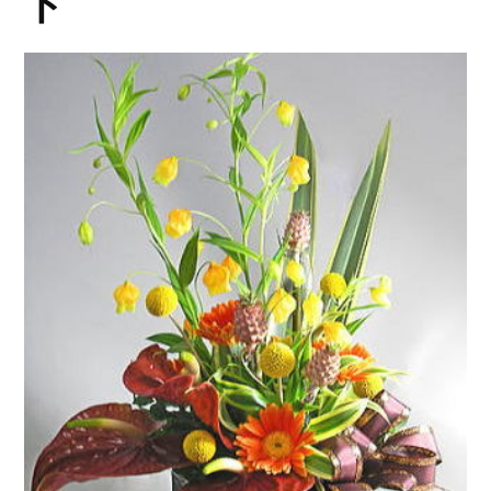
ト
of
blue2”
の