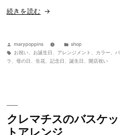
“カ
続きを読む
ラ
ー
投
カ
marypoppins
shop
と
稿
タ
テ
お祝い
、
お誕生日
、
アレンジメント
、
カラー
、
バ
デ
者:
グ:
ゴ
ラ
、
母の日
、
生花
、
記念日
、
誕生日
、
開店祝い
ン
リ
ー:
フ
ァ
レ
クレマチスのバスケッ
の
ア
トアレンジ