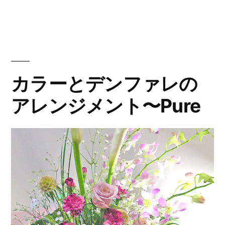
ス
リ
ー:
タ
ー
と
カラーとデンファレの
薔
薇
アレンジメント〜Pure
の
花
束”
の