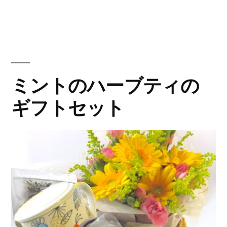
ラ
ワ
ー
と
ミントのハーブティの
青
ギフトセット
い
小
鳥
の
ア
レ