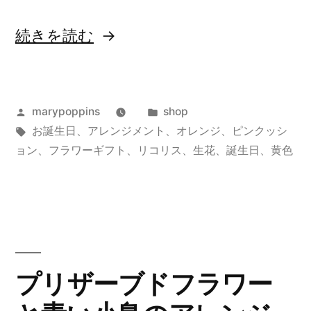
“ピ
続きを読む
ン
ク
投
カ
marypoppins
shop
ッ
稿
タ
テ
お誕生日
、
アレンジメント
、
オレンジ
、
ピンクッシ
シ
者:
グ:
ゴ
ョン
、
フラワーギフト
、
リコリス
、
生花
、
誕生日
、
黄色
ョ
リ
ー:
ン
と
リ
プリザーブドフラワー
コ
リ