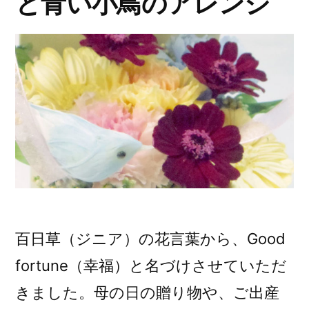
と青い小鳥のアレンジ
ス
の
バ
ス
ケ
ッ
ト
ア
レ
百日草（ジニア）の花言葉から、Good
ン
fortune（幸福）と名づけさせていただ
ジ”
きました。母の日の贈り物や、ご出産