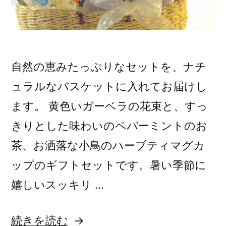
ン
ジ”
の
自然の恵みたっぷりなセットを、ナチ
ュラルなバスケットに入れてお届けし
ます。 黄色いガーベラの花束と、すっ
きりとした味わいのペパーミントのお
茶、お洒落な小鳥のハーブティマグカ
ップのギフトセットです。暑い季節に
嬉しいスッキリ …
“ミ
続きを読む