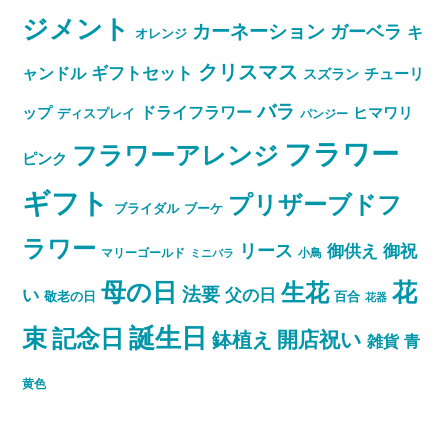
ジメント
カーネーション
ガーベラ
キ
オレンジ
クリスマス
ャンドル
ギフトセット
スズラン
チューリ
バラ
ドライフラワー
ップ
ヒマワリ
ディスプレイ
パンジー
フラワー
フラワーアレンジ
ピンク
ギフト
プリザーブドフ
ブライダル
ブーケ
ラワー
リース
御祝
御供え
マリーゴールド
小鳥
ミニバラ
母の日
花
生花
法要
い
父の日
敬老の日
百合
花器
誕生日
束
記念日
開店祝い
鉢植え
雑貨
青
黄色