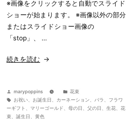
※画像をクリックすると自動でスライド
ショーが始まります。 ※画像以外の部分
またはスライドショー画像の
「stop」、 …
“オ
続きを読む
リ
ジ
投
カ
marypoppins
花束
ナ
稿
タ
テ
お祝い
、
お誕生日
、
カーネーション
、
バラ
、
フラワ
ル
者:
グ:
ゴ
ーギフト
、
マリーゴールド
、
母の日
、
父の日
、
生花
、
花
オ
リ
束
、
誕生日
、
黄色
ー:
ー