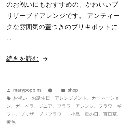
の
のお祝いにもおすすめの、かわいいプ
リザーブドアレンジです。 アンティー
クな雰囲気の蓋つきのブリキポットに
…
“プ
続きを読む
リ
ザ
投
カ
marypoppins
shop
ー
稿
タ
テ
お祝い
、
お誕生日
、
アレンジメント
、
カーネーショ
ブ
者:
グ:
ゴ
ン
、
ガーベラ
、
ジニア
、
フラワーアレンジ
、
フラワーギ
ド
リ
フト
、
プリザーブドフラワー
、
小鳥
、
母の日
、
百日草
、
ー:
黄色
フ