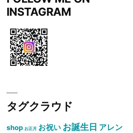
ト
INSTAGRAM
セ
ッ
ト”
の
タグクラウド
お誕生日
お祝い
アレン
shop
お正月