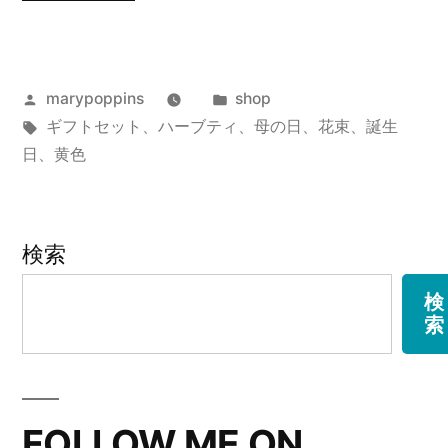
ン
ト
投
カ
marypoppins
shop
の
稿
タ
テ
ギフトセット
、
ハーブティ
、
母の日
、
花束
、
誕生
ハ
者:
グ:
ゴ
日
、
黄色
ー
リ
ー:
ブ
検索
テ
ィ
検
索
の
ギ
フ
FOLLOW ME ON