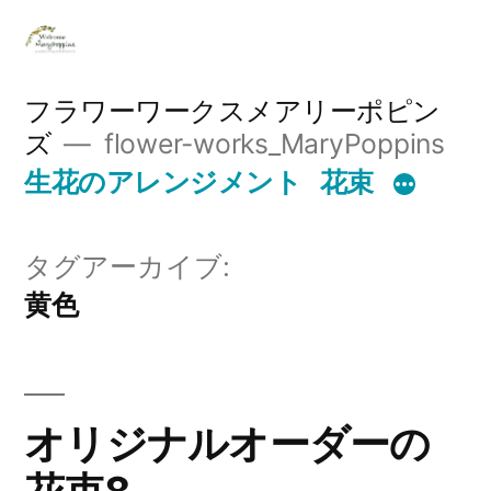
コ
ン
テ
フラワーワークスメアリーポピン
ズ
flower-works_MaryPoppins
ン
生花のアレンジメント
花束
ツ
へ
タグアーカイブ:
ス
黄色
キ
ッ
プ
オリジナルオーダーの