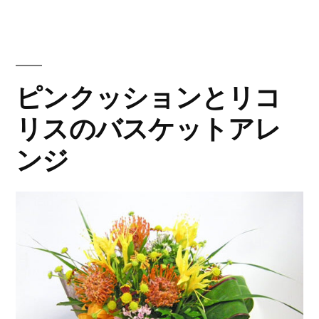
ダ
ー
の
ピンクッションとリコ
花
リスのバスケットアレ
束
ンジ
8”
の