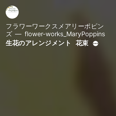
コ
ン
テ
フラワーワークスメアリーポピン
ズ
flower-works_MaryPoppins
ン
生花のアレンジメント
花束
ツ
へ
ス
キ
ッ
プ