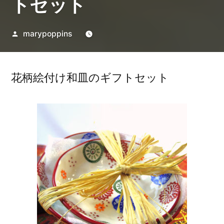
トセット
投
marypoppins
稿
者:
花柄絵付け和皿のギフトセット