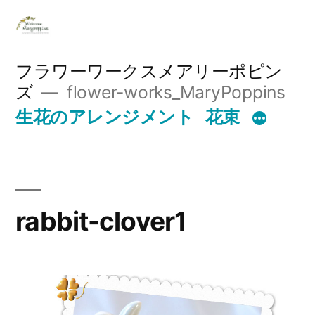
コ
ン
テ
フラワーワークスメアリーポピン
ズ
flower-works_MaryPoppins
ン
生花のアレンジメント
花束
ツ
へ
ス
キ
rabbit-clover1
ッ
プ