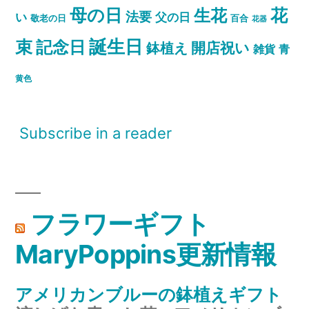
母の日
花
生花
法要
い
父の日
敬老の日
百合
花器
誕生日
束
記念日
開店祝い
鉢植え
雑貨
青
黄色
Subscribe in a reader
フラワーギフト
MaryPoppins更新情報
アメリカンブルーの鉢植えギフト