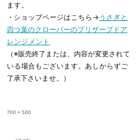
ます。
・ショップページはこちら→
うさぎと
四つ葉のクローバーのプリザーブドア
レンジメント
（※販売終了または、内容が変更されて
いる場合もございます。あしからずご
了承下さいませ。）
フ
700 × 500
ル
サ
イ