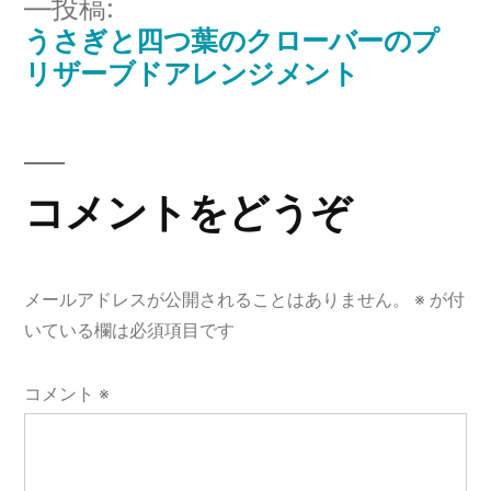
投稿:
ズ
うさぎと四つ葉のクローバーのプ
投
リザーブドアレンジメント
稿
ナ
ビ
コメントをどうぞ
ゲ
ー
メールアドレスが公開されることはありません。
※
が付
いている欄は必須項目です
シ
ョ
コメント
※
ン