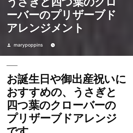
うさぎと四つ葉のクロ
ーバーのプリザーブド
アレンジメント
投
marypoppins
稿
者:
お誕生日や御出産祝いに
おすすめの、うさぎと
四つ葉のクローバーの
プリザーブドアレンジ
です。