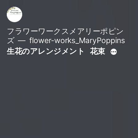
コ
ン
テ
フラワーワークスメアリーポピン
ズ
flower-works_MaryPoppins
ン
生花のアレンジメント
花束
ツ
へ
ス
キ
ッ
プ