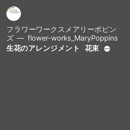
コ
ン
テ
フラワーワークスメアリーポピン
ズ
flower-works_MaryPoppins
ン
生花のアレンジメント
花束
ツ
へ
ス
キ
ッ
プ