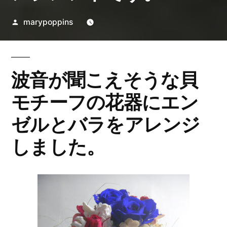
投
marypoppins
稿
者:
波音が聞こえそうな貝
モチーフの花器にエン
ゼルとバラをアレンジ
しました。