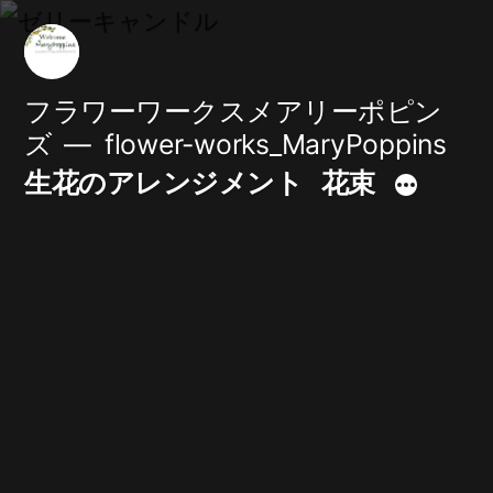
コ
ン
テ
フラワーワークスメアリーポピン
ズ
flower-works_MaryPoppins
ン
生花のアレンジメント
花束
ツ
へ
ス
キ
ッ
プ