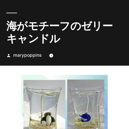
海がモチーフのゼリー
キャンドル
投
marypoppins
稿
者: