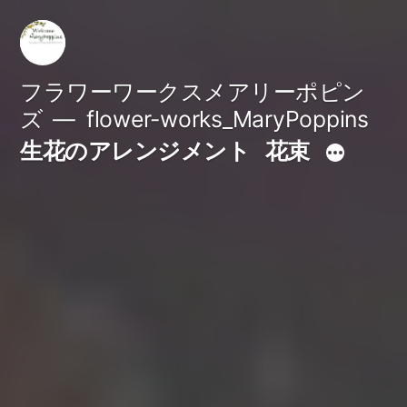
コ
ン
テ
フラワーワークスメアリーポピン
ズ
flower-works_MaryPoppins
ン
生花のアレンジメント
花束
ツ
へ
ス
キ
ッ
プ