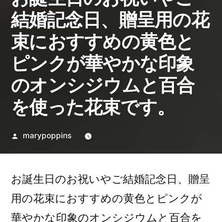
結婚記念日、贈呈用の花
束におすすめの黄色と
ピンクが華やかな印象
のオンシジウムと百合
を使った花束です。
投
marypoppins
稿
者:
お誕生日のお祝いやご結婚記念日、贈呈
用の花束におすすめの黄色とピンクが
華やかな印象のオンシジウムと百合を