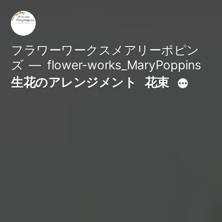
コ
ン
テ
フラワーワークスメアリーポピン
ズ
flower-works_MaryPoppins
ン
生花のアレンジメント
花束
ツ
へ
ス
キ
ッ
プ